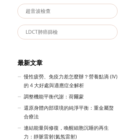
超音波檢查
LDCT肺癌篩檢
最新文章
慢性疲勞、免疫力差怎麼辦？營養點滴 (IV)
的 4 大好處與適應症全解析
調整機能平衡代謝：荷爾蒙
還原身體內部環境的純淨平衡：重金屬螯
合療法
連結能量與修復，喚醒細胞沉睡的再生
力：靜脈雷射(氦氖雷射)