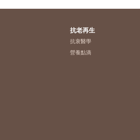
抗老再生
抗衰醫學
營養點滴