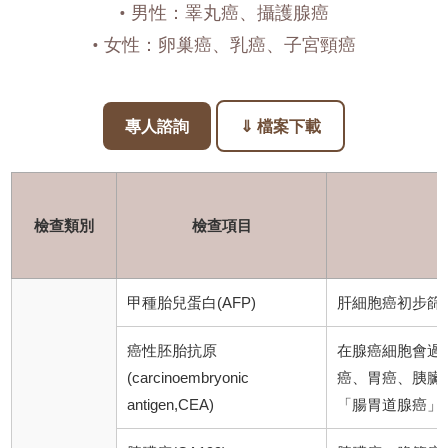
• 男性：睪丸癌、攝護腺癌
• 女性：卵巢癌、乳癌、子宮頸癌
專人諮詢
⇓ 檔案下載
檢查類別
檢查項目
甲種胎兒蛋白(AFP)
肝細胞癌初步篩
癌性胚胎抗原
在腺癌細胞會過
(carcinoembryonic
癌、胃癌、胰臟
antigen,CEA)
「腸胃道腺癌」