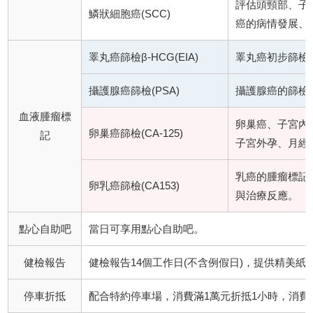
評估頭頸部、子
鱗狀細胞癌(SCC)
癌的病情發展、
睪丸癌篩檢β-HCG(EIA)
睪丸癌初步篩檢
攝護腺癌篩檢(PSA)
攝護腺癌的篩檢
血液腫瘤標
卵巢癌、子宮內
卵巢癌篩檢(CA-125)
記
子宮外孕、月經
乳癌的腫瘤標記
卵乳癌篩檢(CA153)
與治療反應。
點心自助吧
當日可享用點心自助吧。
健檢報告
健檢報告14個工作日(不含例假日)，提供精美紙本報
停車折抵
配合特約停車場，消費滿1萬元折抵1小時，消費2