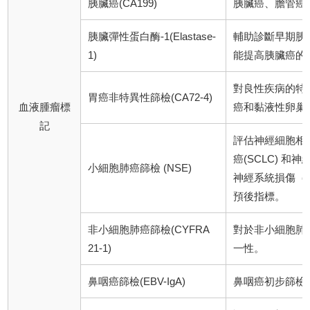
胰臟癌(CA199)
胰臟癌、膽管癌
胰臟彈性蛋白酶-1(Elastase-
輔助診斷早期胰臟
1)
能提高胰臟癌的
對良性疾病的特
胃癌非特異性篩檢(CA72-4)
血液腫瘤標
癌和黏液性卵巢
記
評估神經細胞相
癌(SCLC) 
小細胞肺癌篩檢 (NSE)
神經系統損傷（
預後指標。
非小細胞肺癌篩檢(CYFRA
對於非小細胞肺癌
21-1)
一性。
鼻咽癌篩檢(EBV-IgA)
鼻咽癌初步篩檢