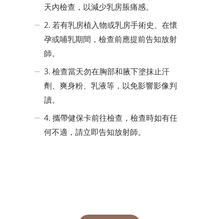
天內檢查，以減少乳房脹痛感。
2.
若有乳房植入物或
乳房手術史
、在懷
孕或哺乳期間
，
檢查前
應提前告知
放射
師。
3.
檢查當天勿在胸部和腋下塗抹止汗
劑、爽身粉、乳液等，以免影響影像判
讀。
4.
攜帶健保卡前往檢查，檢查時如有任
何不適，請立即告知放射師。