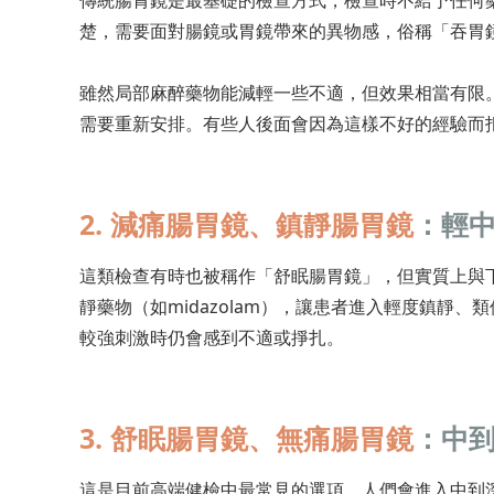
傳統腸胃鏡是最基礎的檢查方式，檢查時不給予任何
楚，需要面對腸鏡或胃鏡帶來的異物感，俗稱「吞胃
雖然局部麻醉藥物能減輕一些不適，但效果相當有限
需要重新安排。有些人後面會因為這樣不好的經驗而
2. 減痛腸胃鏡、鎮靜腸胃鏡
：輕
這類檢查有時也被稱作「舒眠腸胃鏡」，但實質上與
靜藥物（如midazolam），讓患者進入輕度鎮靜
較強刺激時仍會感到不適或掙扎。
3. 舒眠腸胃鏡、無痛腸胃鏡
：中
這是目前高端健檢中最常見的選項。人們會進入中到