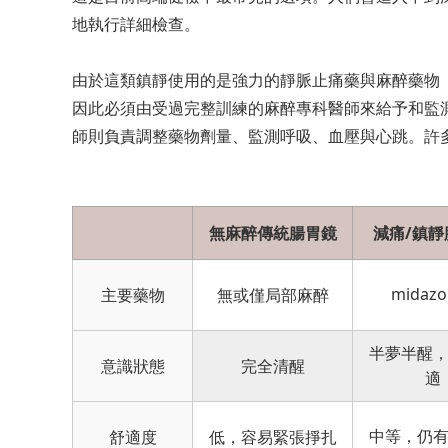
地執行詳細檢查。
由於這類鎮靜使用的是強力的靜脈止痛藥與麻醉藥物（俗
因此必須由受過完整訓練的麻醉專科醫師來給予和監
師則負責調整藥物劑量、監測呼吸、血壓與心跳。許
無麻醉傳統腸胃鏡
減痛/鎮靜
midazo
主要藥物
無或僅局部麻醉
半夢半醒
意識狀態
完全清醒
適
中等，仍
舒適度
低，容易緊張掙扎