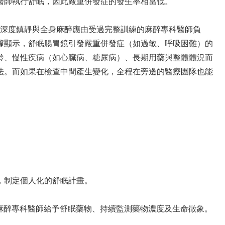
醫師執行舒眠，因此嚴重併發症的發生率相當低。
中到深度鎮靜與全身麻醉應由受過完整訓練的麻醉專科醫師負
據顯示，舒眠腸胃鏡引發嚴重併發症（如過敏、呼吸困難）的
齡、慢性疾病（如心臟病、糖尿病）、長期用藥與整體體況而
法。而如果在檢查中間產生變化，全程在旁邊的醫療團隊也能
，制定個人化的舒眠計畫。
，麻醉專科醫師給予舒眠藥物、持續監測藥物濃度及生命徵象。