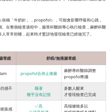
稱「牛奶針」，propofol），可能會影響呼吸和心跳，
測。在整個檢查過程中，腸胃科醫師專心執行檢查，麻醉科醫
多人常常秒睡，起來時才驚訝地發現檢查已經做完了。
腸胃鏡
舒眠/無痛腸胃鏡
麻醉專科醫師調整
lam
propofol合併止痛藥
propofol劑量
，仍感不
睡著
多數人醒來
幾乎沒有記憶
才發現檢查已完成
✅高
高端健檢多以
有痠脹感