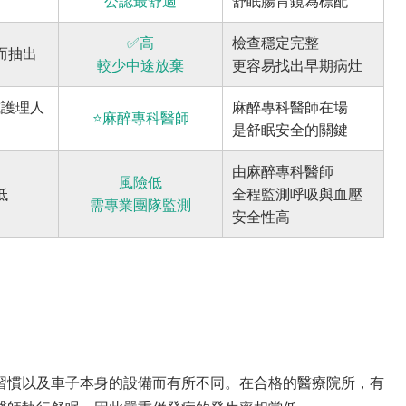
公認最舒適
舒眠腸胃鏡為標配
✅高
檢查穩定完整
而抽出
較少中途放棄
更容易找出早期病灶
或護理人
麻醉專科醫師在場
⭐麻醉專科醫師
是舒眠安全的關鍵
由麻醉專科醫師
風險低
低
全程監測呼吸與血壓
需專業團隊監測
安全性高
習慣以及車子本身的設備而有所不同。在合格的醫療院所，有